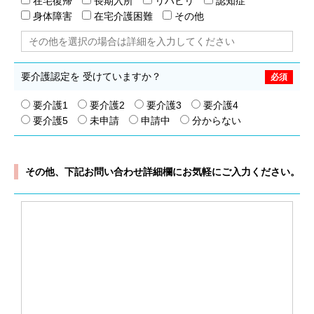
在宅復帰
長期入所
リハビリ
認知症
身体障害
在宅介護困難
その他
要介護認定を
受けていますか？
要介護1
要介護2
要介護3
要介護4
要介護5
未申請
申請中
分からない
その他、下記お問い合わせ詳細欄にお気軽にご入力ください。