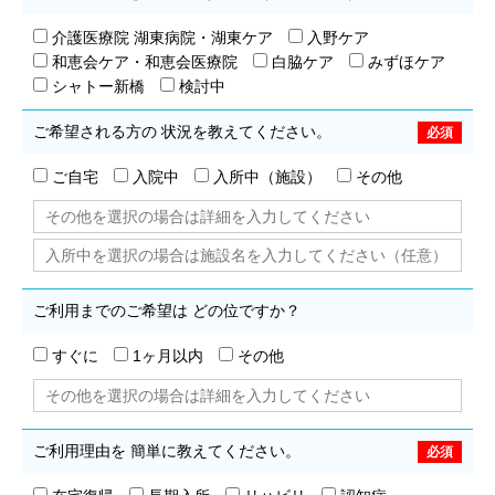
介護医療院 湖東病院・湖東ケア
入野ケア
和恵会ケア・和恵会医療院
白脇ケア
みずほケア
シャトー新橋
検討中
ご希望される方の
状況を教えてください。
ご自宅
入院中
入所中（施設）
その他
ご利用までのご希望は
どの位ですか？
すぐに
1ヶ月以内
その他
ご利用理由を
簡単に教えてください。