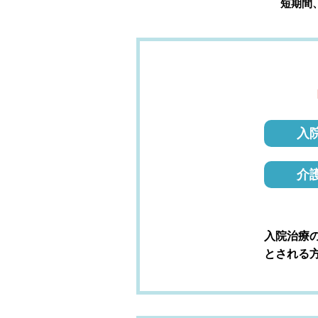
短期間
入
介
入院治療
とされる