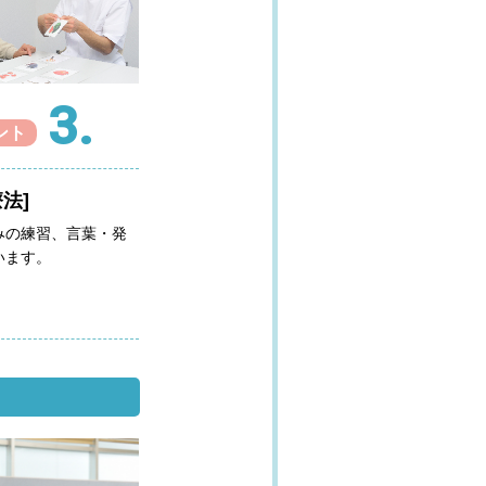
3.
ント
法]
みの練習、言葉・発
います。