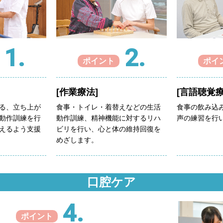
1.
2.
ポイント
ポイ
[作業療法]
[言語聴覚療
る、立ち上が
食事・トイレ・着替えなどの生活
食事の飲み込
動作訓練を行
動作訓練、精神機能に対するリハ
声の練習を行
えるよう支援
ビリを行い、心と体の維持回復を
めざします。
口腔ケア
4.
ポイント