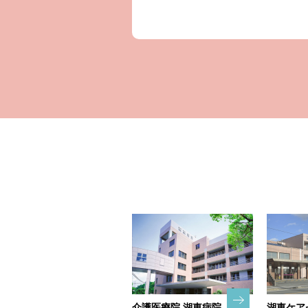
介護医療院 湖東病院
湖東ケア