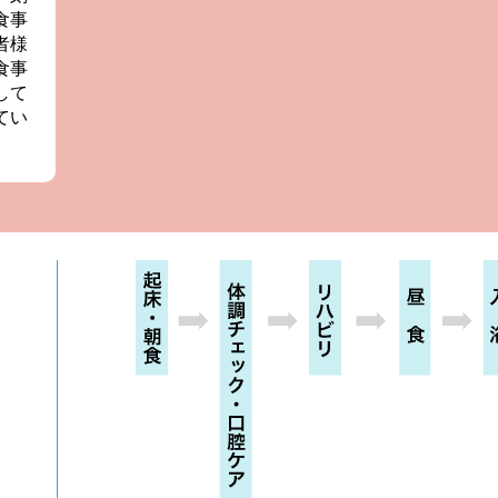
食事
者様
食事
して
てい