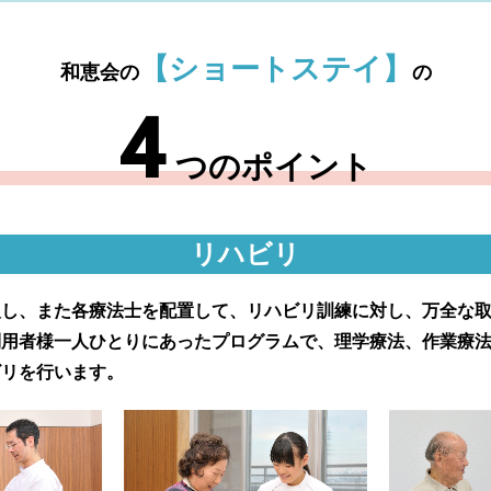
【ショートステイ】
和恵会の
の
4
つのポイント
リハビリ
入し、また各療法士を配置して、リハビリ訓練に対し、万全な
利用者様一人ひとりにあったプログラムで、理学療法、作業療
ビリを行います。